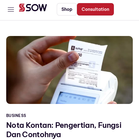
Shop
Consultation
Home
Service
Digital Product
Client
Blog
Contact
BUSINESS
Nota Kontan: Pengertian, Fungsi
Dan Contohnya